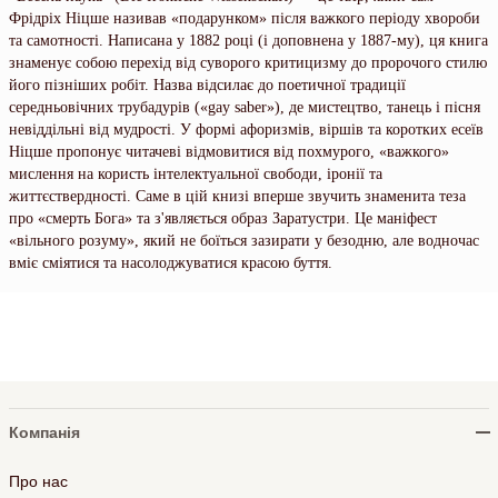
Фрідріх Ніцше називав «подарунком» після важкого періоду хвороби
та самотності. Написана у 1882 році (і доповнена у 1887-му), ця книга
знаменує собою перехід від суворого критицизму до пророчого стилю
його пізніших робіт. Назва відсилає до поетичної традиції
середньовічних трубадурів («gay saber»), де мистецтво, танець і пісня
невіддільні від мудрості. У формі афоризмів, віршів та коротких есеїв
Ніцше пропонує читачеві відмовитися від похмурого, «важкого»
мислення на користь інтелектуальної свободи, іронії та
життєствердності. Саме в цій книзі вперше звучить знаменита теза
про «смерть Бога» та з'являється образ Заратустри. Це маніфест
«вільного розуму», який не боїться зазирати у безодню, але водночас
вміє сміятися та насолоджуватися красою буття.
Компанія
Про нас