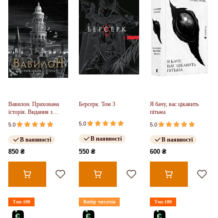
Вавилон. Прихована
Берсерк. Том 3
Я бачу, вас цікавить
історія. Видання з
пітьма
ілюстрованим зрізом
5.0
5.0
5.0
(у)
В наявності
В наявності
В наявності
850 ₴
550 ₴
600 ₴
Топ-100
Вибір читачів
Топ-100