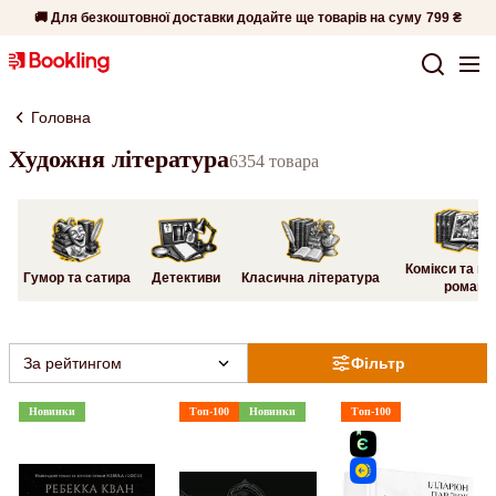
🚚 Для безкоштовної доставки додайте ще товарів на суму
799 ₴
Головна
Художня література
6354 товара
Комікси та гр
Гумор та сатира
Детективи
Класична література
романи
За рейтингом
Фільтр
Новинки
Топ-100
Новинки
Топ-100