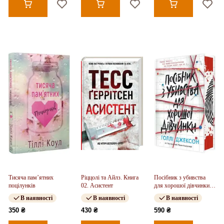
Тисяча пам’ятних
Ріццолі та Айлз. Книга
Посібник з убивства
поцілунків
02. Асистент
для хорошої дівчинки.
Книга 01
В наявності
В наявності
В наявності
350 ₴
430 ₴
590 ₴