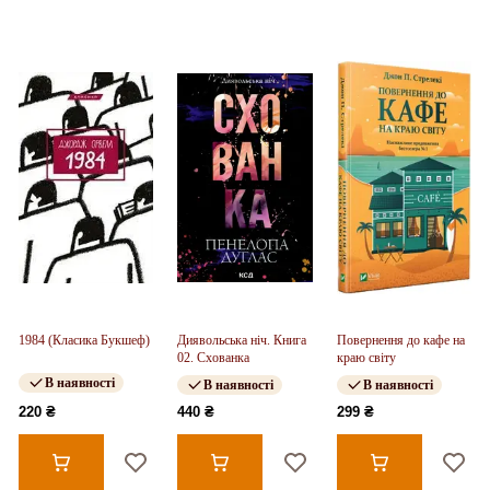
1984 (Класика Букшеф)
Диявольська ніч. Книга
Повернення до кафе на
02. Схованка
краю світу
В наявності
В наявності
В наявності
220 ₴
440 ₴
299 ₴