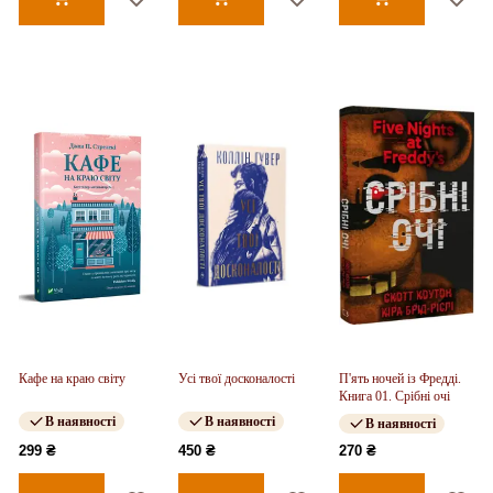
Кафе на краю світу
Усі твої досконалості
П'ять ночей із Фредді.
Книга 01. Срібні очі
В наявності
В наявності
В наявності
299 ₴
450 ₴
270 ₴