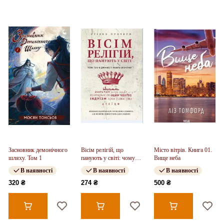
Засновник демонічного
Вісім релігій, що
Місто вітрів. Книга 01.
шляху. Том 1
панують у світі: чому
Вище неба
їхні відмінності мають
В наявності
В наявності
В наявності
значення
320 ₴
274 ₴
500 ₴