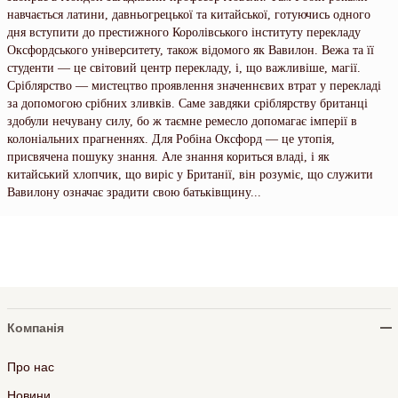
навчається латини, давньогрецької та китайської, готуючись одного
дня вступити до престижного Королівського інституту перекладу
Оксфордського університету, також відомого як Вавилон. Вежа та її
студенти — це світовий центр перекладу, і, що важливіше, магії.
Сріблярство — мистецтво проявлення значеннєвих втрат у перекладі
за допомогою срібних зливків. Саме завдяки сріблярству британці
здобули нечувану силу, бо ж таємне ремесло допомагає імперії в
колоніальних прагненнях. Для Робіна Оксфорд — це утопія,
присвячена пошуку знання. Але знання кориться владі, і як
китайський хлопчик, що виріс у Британії, він розуміє, що служити
Вавилону означає зрадити свою батьківщину...
Компанія
Про нас
Новини