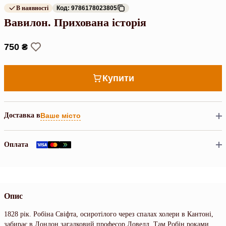
В наявності
Код: 9786178023805
Вавилон. Прихована історія
750 ₴
Купити
Доставка в
Ваше місто
Оплата
Опис
1828 рік. Робіна Свіфта, осиротілого через спалах холери в Кантоні,
забирає в Лондон загадковий професор Ловелл. Там Робін роками