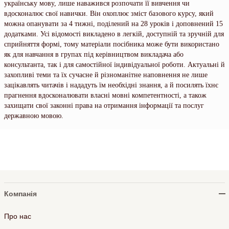
українську мову, лише наважився розпочати її вивчення чи
вдосконалює свої навички. Він охоплює зміст базового курсу, який
можна опанувати за 4 тижні, поділений на 28 уроків і доповнений 15
додатками. Усі відомості викладено в легкій, доступній та зручній для
сприйняття формі, тому матеріали посібника може бути використано
як для навчання в групах під керівництвом викладача або
консультанта, так і для самостійної індивідуальної роботи. Актуальні й
захопливі теми та їх сучасне й різноманітне наповнення не лише
зацікавлять читачів і нададуть їм необхідні знання, а й посилять їхнє
прагнення вдосконалювати власні мовні компетентності, а також
захищати свої законні права на отримання інформації та послуг
державною мовою.
Компанія
Про нас