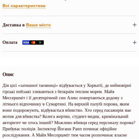
Всі характеристики
Ваше місто
Доставка в
Оплата
Опис
Дія цієї «затишної таємниці» відбувається у Хорватії, де неймовірні
гірські пейзажі зливаються з безкраїм теплим морем. Майя
Мессершміт і її десятирічний син Алекс повертаються додому з
літнього відпочинку в Сумартині. На верхній палубі порома, яким
вони подорожують, відбувається вбивство. Хто серед пасажирів має
мотив для вбивства? Колега жертви, студент-медик, кримінальний
авторитет чи хтось інший? Можливо вбивця серед персоналу порома?
Прибуває поліція. Інспектор Йоганн Рапп починає офіційне
розслідування. А Майя Мессершміт тим часом розпочинає власне