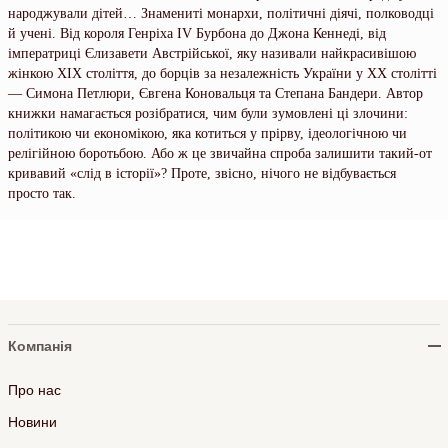
народжували дітей… Знамениті монархи, політичні діячі, полководці
й учені. Від короля Генріха IV Бурбона до Джона Кеннеді, від
імператриці Єлизавети Австрійської, яку називали найкрасивішою
жінкою XIX століття, до борців за незалежність України у XX столітті
— Симона Петлюри, Євгена Коновальця та Степана Бандери. Автор
книжки намагається розібратися, чим були зумовлені ці злочини:
політикою чи економікою, яка котиться у прірву, ідеологічною чи
релігійною боротьбою. Або ж це звичайна спроба залишити такий-от
кривавий «слід в історії»? Проте, звісно, нічого не відбувається
просто так.
Компанія
Про нас
Новини