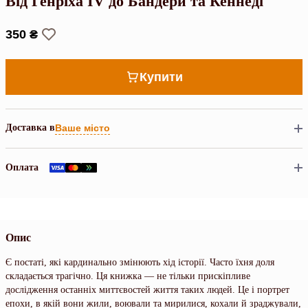
Від Генріха IV до Бандери та Кеннеді
350 ₴
Купити
Доставка в
Ваше місто
Оплата
Опис
Є постаті, які кардинально змінюють хід історії. Часто їхня доля
складається трагічно. Ця книжка — не тільки прискіпливе
дослідження останніх миттєвостей життя таких людей. Це і портрет
епохи, в якій вони жили, воювали та мирилися, кохали й зраджували,