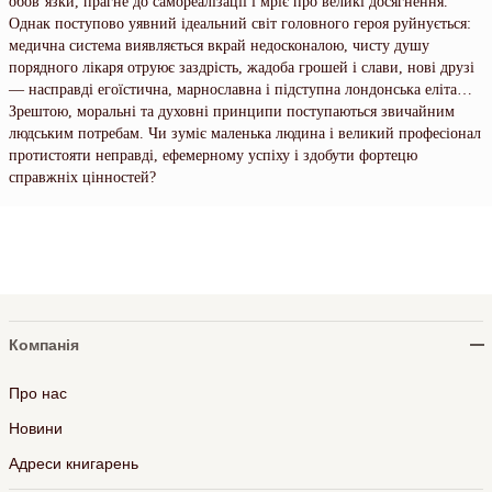
обов’язки, прагне до самореалізації і мріє про великі досягнення.
Однак поступово уявний ідеальний світ головного героя руйнується:
медична система виявляється вкрай недосконалою, чисту душу
порядного лікаря отруює заздрість, жадоба грошей і слави, нові друзі
— насправді егоїстична, марнославна і підступна лондонська еліта…
Зрештою, моральні та духовні принципи поступаються звичайним
людським потребам. Чи зуміє маленька людина і великий професіонал
протистояти неправді, ефемерному успіху і здобути фортецю
справжніх цінностей?
Компанія
Про нас
Новини
Адреси книгарень