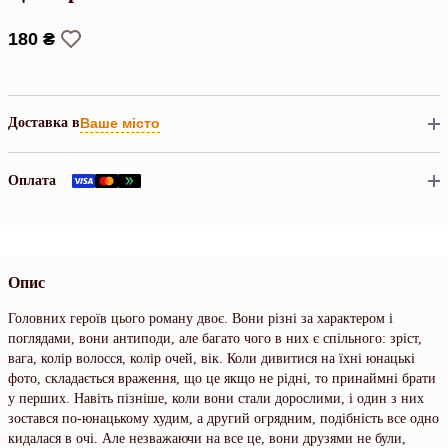
180 ₴
Доставка в
Ваше місто
Оплата
Опис
Головних героїв цього роману двоє. Вони різні за характером і
поглядами, вони антиподи, але багато чого в них є спільного: зріст,
вага, колір волосся, колір очей, вік. Коли дивитися на їхні юнацькі
фото, складається враження, що це якщо не рідні, то принаймні брати
у перших. Навіть пізніше, коли вони стали дорослими, і один з них
зостався по-юнацькому худим, а другий огрядним, подібність все одно
кидалася в очі. Але незважаючи на все це, вони друзями не були,