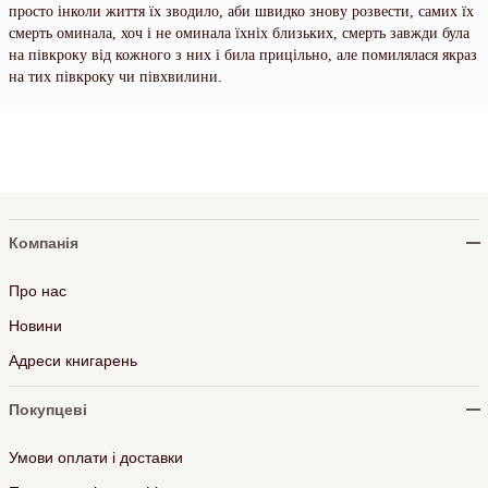
просто інколи життя їх зводило, аби швидко знову розвести, самих їх
смерть оминала, хоч і не оминала їхніх близьких, смерть завжди була
на півкроку від кожного з них і била прицільно, але помилялася якраз
на тих півкроку чи півхвилини.
Компанія
Про нас
Новини
Адреси книгарень
Покупцеві
Умови оплати і доставки