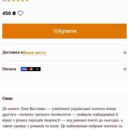
450 ₴
Купити
Доставка в
Ваше місто
Оплата
Опис
До книги Ліни Костенко — улюбленої української поетеси кінця
другого—початку третього тисячоліття — увійшли найвідоміші її
вірші з різних періодів творчості — від ранньої поезії до сьогодні, а
також уривки з романів та поем. Це найповніше вибране поетеси за