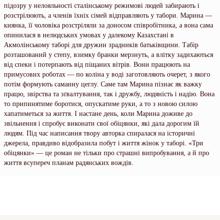
підозру у нелояльності сталінському режимові людей забирають і
розстрілюють, а членів їхніх сімей відправляють у табори. Марина —
киянка, її чоловіка розстріляли за доносом співробітника, а вона сама
опинилася в нелюдських умовах у далекому Казахстані в
Акмолінському таборі для дружин зрадників батьківщини. Табір
розташований у степу, взимку бранки мерзнуть, а влітку задихаються
від спеки і потерпають від піщаних вітрів. Вони працюють на
примусових роботах — по коліна у воді заготовляють очерет, з якого
потім формують саманну цеглу. Саме там Марина пізнає як важку
працю, звірства та зґвалтування, так і дружбу, людяність і надію. Вона
то припинятиме боротися, опускатиме руки, а то з новою силою
хапатиметься за життя. І настане день, коли Марина доживе до
звільнення і спробує виконати свої обіцянки, які дала дорогим їй
людям. Під час написання твору авторка спиралася на історичні
джерела, правдиво відобразила побут і життя жінок у таборі. «Три
обіцянки» — це роман не тільки про страшні випробування, а й про
життя всупереч планам радянських вождів.