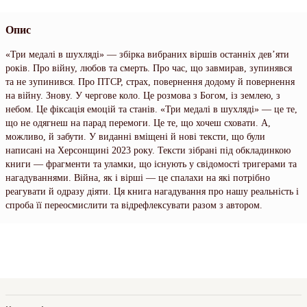
Опис
«Три медалі в шухляді» — збірка вибраних віршів останніх дев’яти
років. Про війну, любов та смерть. Про час, що завмирав, зупинявся
та не зупинився. Про ПТСР, страх, повернення додому й повернення
на війну. Знову. У чергове коло. Це розмова з Богом, із землею, з
небом. Це фіксація емоцій та станів. «Три медалі в шухляді» — це те,
що не одягнеш на парад перемоги. Це те, що хочеш сховати. А,
можливо, й забути. У виданні вміщені й нові тексти, що були
написані на Херсонщині 2023 року. Тексти зібрані під обкладинкою
книги — фрагменти та уламки, що існують у свідомості тригерами та
нагадуваннями. Війна, як і вірші — це спалахи на які потрібно
реагувати й одразу діяти. Ця книга нагадування про нашу реальність і
спроба її переосмислити та відрефлексувати разом з автором.