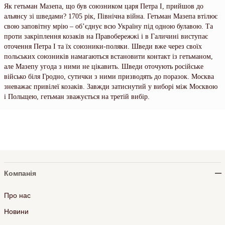
Як гетьман Мазепа, що був союзником царя Петра І, прийшов до
альянсу зі шведами? 1705 рік, Північна війна. Гетьман Мазепа втілює
свою заповітну мрію – об’єднує всю Україну під одною булавою. Та
проти закріплення козаків на Правобережжі і в Галичині виступає
оточення Петра І та їх союзники-поляки. Шведи вже через своїх
польських союзників намагаються встановити контакт із гетьманом,
але Мазепу угода з ними не цікавить. Шведи оточують російське
військо біля Гродно, сутички з ними призводять до поразок. Москва
зневажає привілеї козаків. Завжди затиснутий у виборі між Москвою
і Польщею, гетьман зважується на третій вибір.
Компанія
Про нас
Новини