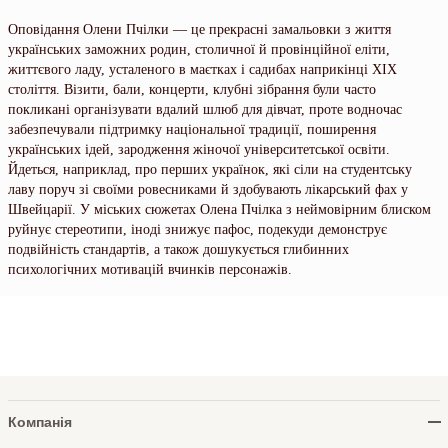
Оповідання Олени Пчілки — це прекрасні замальовки з життя
українських заможних родин, столичної й провінційної еліти,
життєвого ладу, усталеного в маєтках і садибах наприкінці ХІХ
століття. Візити, бали, концерти, клубні зібрання були часто
покликані організувати вдалий шлюб для дівчат, проте водночас
забезпечували підтримку національної традиції, поширення
українських ідей, зародження жіночої університетської освіти.
Йдеться, наприклад, про перших українок, які сіли на студентську
лаву поруч зі своїми ровесниками й здобувають лікарський фах у
Швейцарії. У міських сюжетах Олена Пчілка з неймовірним блиском
руйнує стереотипи, іноді знижує пафос, подекуди демонструє
подвійність стандартів, а також дошукується глибинних
психологічних мотивацій вчинків персонажів.
Компанія