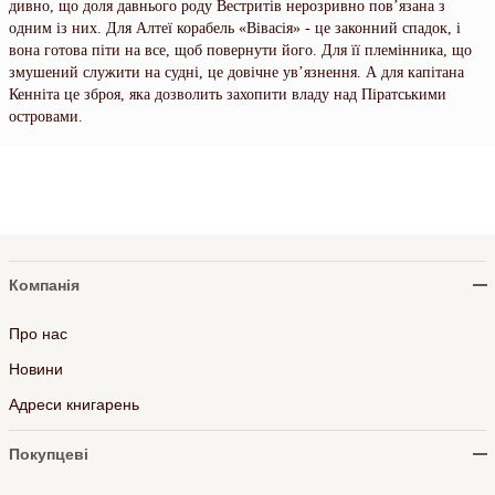
дивно, що доля давнього роду Вестритів нерозривно пов’язана з
одним із них. Для Алтеї корабель «Вівасія» - це законний спадок, і
вона готова піти на все, щоб повернути його. Для її племінника, що
змушений служити на судні, це довічне ув’язнення. А для капітана
Кенніта це зброя, яка дозволить захопити владу над Піратськими
островами.
Компанія
Про нас
Новини
Адреси книгарень
Покупцеві