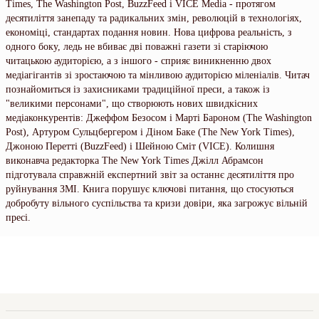
Times, The Washington Post, BuzzFeed і VICE Media - протягом
десятиліття занепаду та радикальних змін, революцій в технологіях,
економіці, стандартах подання новин. Нова цифрова реальність, з
одного боку, ледь не вбиває дві поважні газети зі старіючою
читацькою аудиторією, а з іншого - сприяє виникненню двох
медіагігантів зі зростаючою та мінливою аудиторією міленіалів. Читач
познайомиться із захисниками традиційної преси, а також із
"великими персонами", що створюють нових швидкісних
медіаконкурентів: Джеффом Безосом і Марті Бароном (The Washington
Post), Артуром Сульцбергером і Діном Баке (The New York Times),
Джоною Перетті (BuzzFeed) і Шейною Сміт (VICE). Колишня
виконавча редакторка The New York Times Джілл Абрамсон
підготувала справжній експертний звіт за останнє десятиліття про
руйнування ЗМІ. Книга порушує ключові питання, що стосуються
добробуту вільного суспільства та кризи довіри, яка загрожує вільній
пресі.