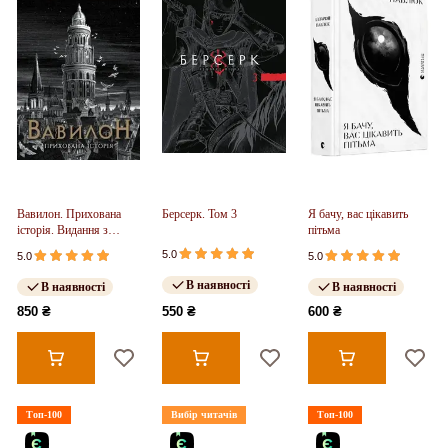
Вавилон. Прихована
Берсерк. Том 3
Я бачу, вас цікавить
історія. Видання з
пітьма
ілюстрованим зрізом
5.0
5.0
5.0
(у)
В наявності
В наявності
В наявності
850 ₴
550 ₴
600 ₴
Топ-100
Вибір читачів
Топ-100