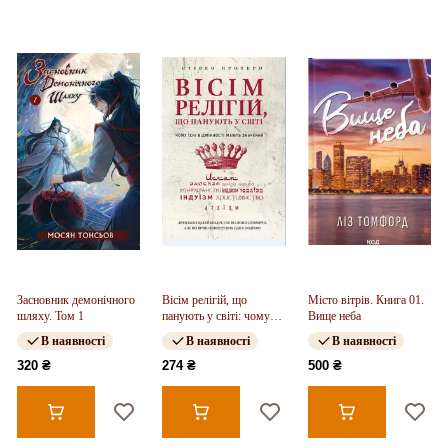
Засновник демонічного
Вісім релігій, що
Місто вітрів. Книга 01.
шляху. Том 1
панують у світі: чому
Вище неба
їхні відмінності мають
В наявності
В наявності
В наявності
значення
320 ₴
274 ₴
500 ₴