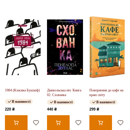
1984 (Класика Букшеф)
Диявольська ніч. Книга
Повернення до кафе на
02. Схованка
краю світу
В наявності
В наявності
В наявності
220 ₴
440 ₴
299 ₴