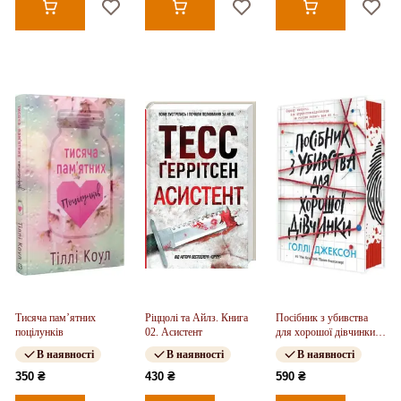
Тисяча пам’ятних
Ріццолі та Айлз. Книга
Посібник з убивства
поцілунків
02. Асистент
для хорошої дівчинки.
Книга 01
В наявності
В наявності
В наявності
350 ₴
430 ₴
590 ₴