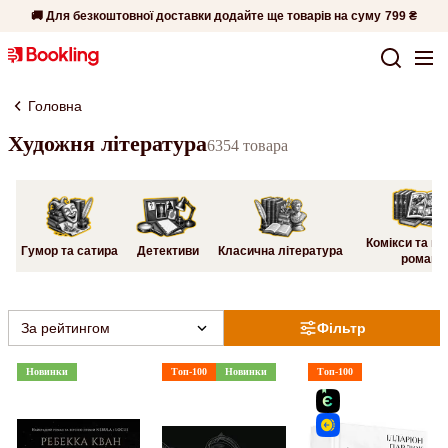
🚚 Для безкоштовної доставки додайте ще товарів на суму
799 ₴
Головна
Художня література
6354 товара
Комікси та гр
Гумор та сатира
Детективи
Класична література
романи
За рейтингом
Фільтр
Новинки
Топ-100
Новинки
Топ-100