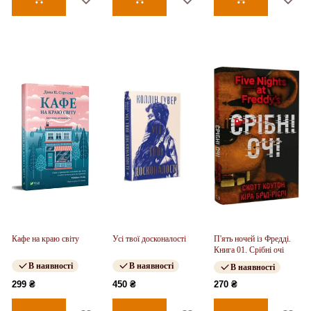
Кафе на краю світу
Усі твої досконалості
П'ять ночей із Фредді.
Книга 01. Срібні очі
В наявності
В наявності
В наявності
299 ₴
450 ₴
270 ₴