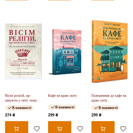
Вісім релігій, що
Кафе на краю світу
Повернення до кафе на
панують у світі: чому
краю світу
їхні відмінності мають
В наявності
В наявності
В наявності
значення
274 ₴
299 ₴
299 ₴