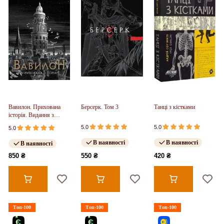
Вавилон. Прихована
Берсерк. Том 3
Танці з кістками
історія. Видання з
ілюстрованим зрізом
5.0
5.0
5.0
(у)
В наявності
В наявності
В наявності
850 ₴
550 ₴
420 ₴
Топ-100
Топ-100
Топ-100