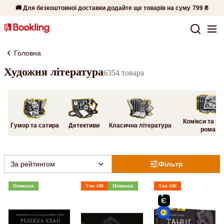
🚚 Для безкоштовної доставки додайте ще товарів на суму
799 ₴
Головна
Художня література
6354 товара
Комікси та гр
Гумор та сатира
Детективи
Класична література
романи
За рейтингом
Фільтр
Новинки
Топ-100
Новинки
Топ-100