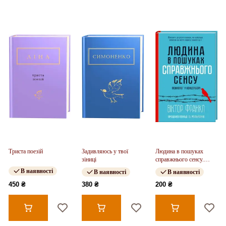
Триста поезій
Задивляюсь у твої
Людина в пошуках
зіниці
справжнього сенсу.
Психолог у концтаборі
В наявності
В наявності
В наявності
450 ₴
380 ₴
200 ₴