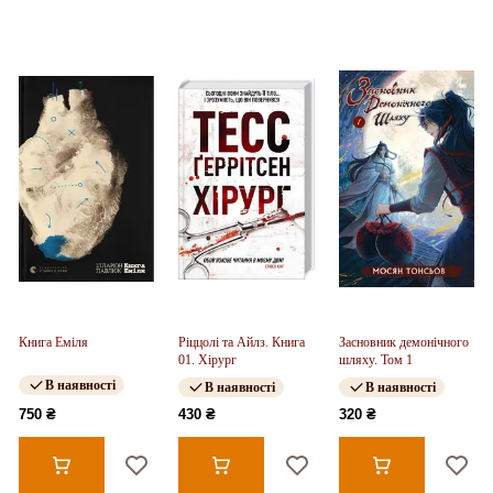
Книга Еміля
Ріццолі та Айлз. Книга
Засновник демонічного
01. Хірург
шляху. Том 1
В наявності
В наявності
В наявності
750 ₴
430 ₴
320 ₴