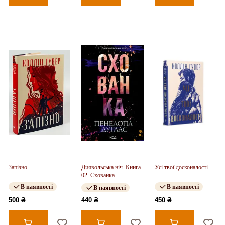
Запізно
Диявольська ніч. Книга
Усі твої досконалості
02. Схованка
В наявності
В наявності
В наявності
500 ₴
440 ₴
450 ₴