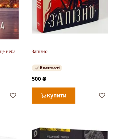
ище неба
Запізно
В наявності
500 ₴
Купити