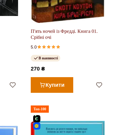
П'ять ночей із Фредді. Книга 01.
Срібні очі
5.0
В наявності
270 ₴
Купити
Топ-100