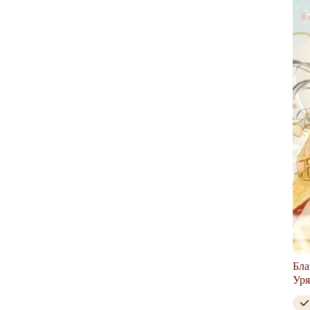
Бла
Уря