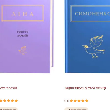
ста поезій
Задивляюсь у твої зіниці
5.0