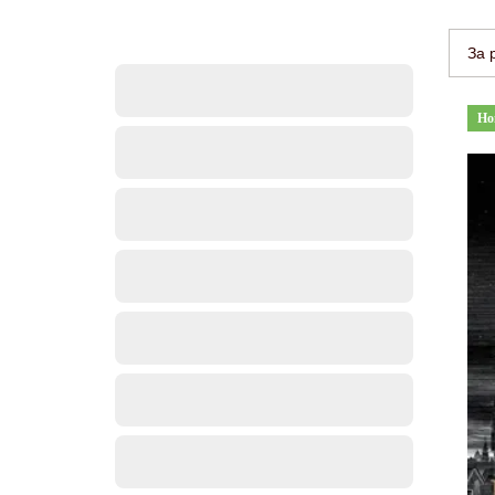
За 
Но