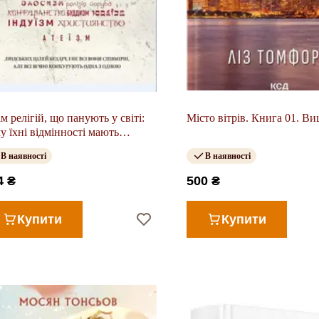
ім релігій, що панують у світі:
Місто вітрів. Книга 01. В
у їхні відмінності мають
чення
В наявності
В наявності
4 ₴
500 ₴
Купити
Купити