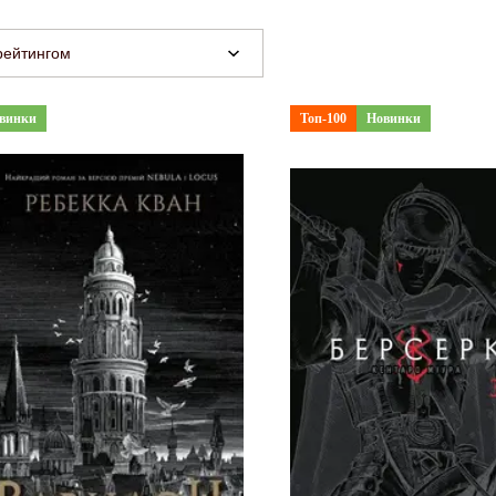
рейтингом
винки
Топ-100
Новинки