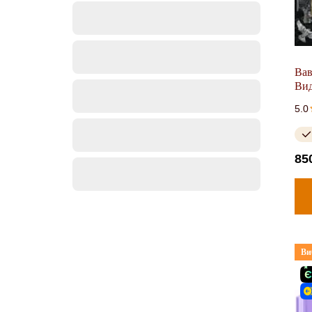
Вав
Вид
5.0
85
Ви