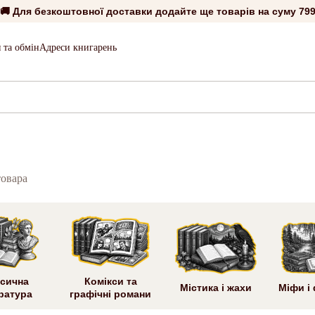
🚚 Для безкоштовної доставки додайте ще товарів на суму
799
 та обмін
Адреси книгарень
товара
сична
Комікси та
Містика і жахи
Міфи і
ратура
графічні романи