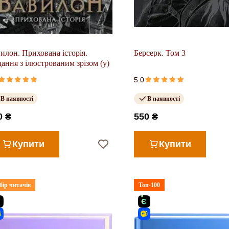
илон. Прихована історія.
Берсерк. Том 3
ання з ілюстрованим зрізом (у)
5.0
В наявності
В наявності
0 ₴
550 ₴
Купити
Купити
бір читачів
Топ-100