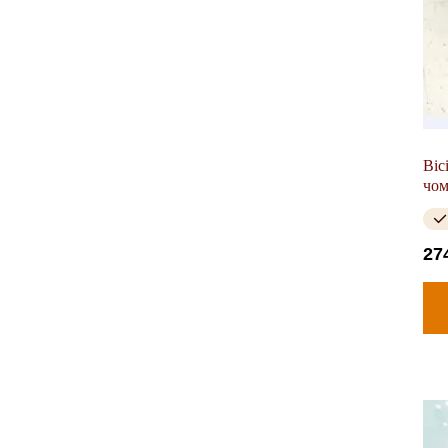
Віс
чом
зна
27