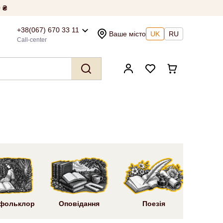
 ₴
+38(067) 670 33 11
Ваше місто
UK
RU
Call-center
Ром
 фольклор
Оповідання
Поезія
літ