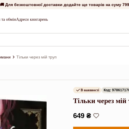
🚚 Для безкоштовної доставки додайте ще товарів на суму
799
 та обмін
Адреси книгарень
романи
Тільки через мій труп
В наявності
Код: 97861717
Тільки через мій
649 ₴