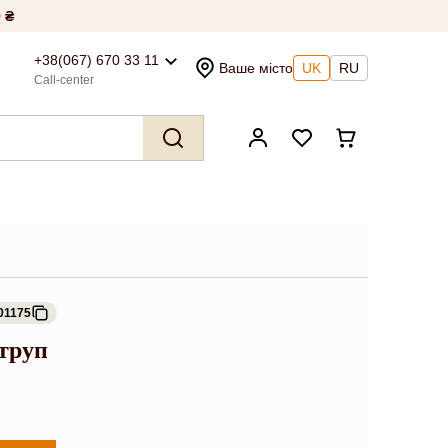
 ₴
+38(067) 670 33 11
Ваше місто
UK
RU
Call-center
01175
 труп