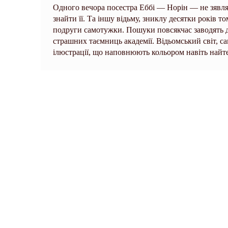
Одного вечора посестра Еббі — Норін — не зявляє
знайти її. Та іншу відьму, зниклу десятки років то
подруги самотужки. Пошуки повсякчас заводять д
страшних таємниць академії. Відьомський світ, с
ілюстрації, що наповнюють кольором навіть найт