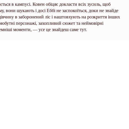
ться в кампусі. Ковен обіцяє докласти всіх зусиль, щоб
му, вони шукають і досі Еббі не заспокоїться, доки не знайде
івчину в заборонений ліс і наштовхують на розкриття інших
амобутні персонажі, захопливий сюжет та неймовірні
емніші моменти, — усе це знайдеш саме тут.