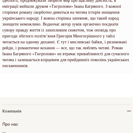
ідеології, продовжували творити міф про щасливу дійсність, в
еміграції вийшли друком «Тигролови» Івана Багряного. З кожної
сторінки роману скорботно дивиться на читача історія знищення
українського народу. І кожна сторінка запевняє, що такий народ
знищити неможливо. Водночас автор зумів органічно поєднати
сувору правду життя із захопливим сюжетом, тож оповідь про
пригоди збіглого політв’язня Григорія Многогрішного у тайзі
читається на одному диханні. Є тут і мисливські байки, і ризиковані
рейди, і романтичне кохання — все, що так люблять читачі. Роман
Івана Багряного «Тигролови» не втрачає привабливості для сучасного
читача і залишається взірцевим для прийдешніх поколінь українських
письменників.
Компанія
Про нас