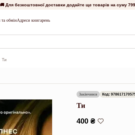
🚚 Для безкоштовної доставки додайте ще товарів на суму
799
 та обмін
Адреси книгарень
Ти
Закінчився
Код: 97861717057
Ти
400 ₴