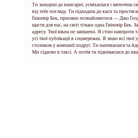
Ти заходиш до книгарні, усміхаєшся і шепочеш св
від тебе погляду. Ти підходиш до каси та простяга
Ґвіневір Бек, приємно познайомитися — Джо Ґолд
щастя для нас, на світі тільки одна Ґвіневір Бек. 
адресу. Твої вікна не завішено. Я стою навпроти т
усі твої публікації в соцмережах. Я знаю всі твої
столиком у компанії подруг. Ти напиваєшся та йд
Ми сідаємо в таксі. А потім ти піднімаєшся до кв