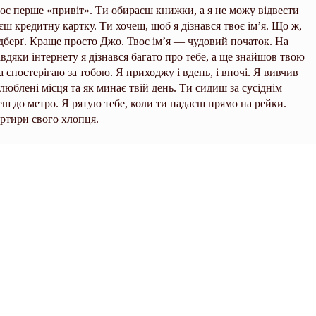
оє перше «привіт». Ти обираєш книжки, а я не можу відвести
єш кредитну картку. Ти хочеш, щоб я дізнався твоє ім’я. Що ж,
берґ. Краще просто Джо. Твоє ім’я — чудовий початок. На
Завдяки інтернету я дізнався багато про тебе, а ще знайшов твою
а спостерігаю за тобою. Я приходжу і вдень, і вночі. Я вивчив
 улюблені місця та як минає твій день. Ти сидиш за сусіднім
еш до метро. Я рятую тебе, коли ти падаєш прямо на рейки.
артири свого хлопця.