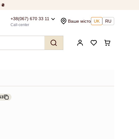
 ₴
+38(067) 670 33 11
Ваше місто
UK
RU
Call-center
53