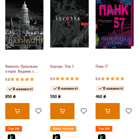
Вавилон. Прихована
Берсерк. Том 3
Панк 57
історія. Видання з
ілюстрованим зрізом
5.0
5.0
5.0
(у)
В наявності
В наявності
В наявності
850 ₴
550 ₴
460 ₴
Топ-100
Вибір читачів
Топ-100