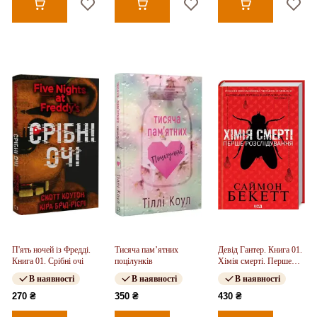
П'ять ночей із Фредді.
Тисяча пам’ятних
Девід Гантер. Книга 01.
Книга 01. Срібні очі
поцілунків
Хімія смерті. Перше
розслідування
В наявності
В наявності
В наявності
270 ₴
350 ₴
430 ₴