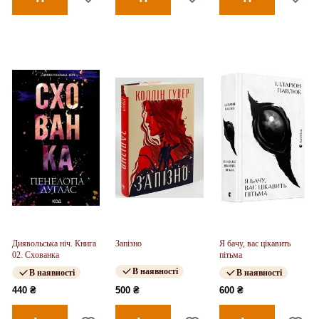
Диявольська ніч. Книга
Запізно
Я бачу, вас цікавить
02. Схованка
пітьма
В наявності
В наявності
В наявності
440 ₴
500 ₴
600 ₴