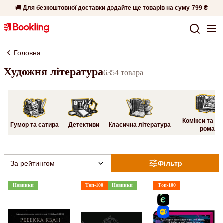
🚚 Для безкоштовної доставки додайте ще товарів на суму
799 ₴
Головна
Художня література
6354 товара
Комікси та гр
Гумор та сатира
Детективи
Класична література
романи
За рейтингом
Фільтр
Новинки
Топ-100
Новинки
Топ-100