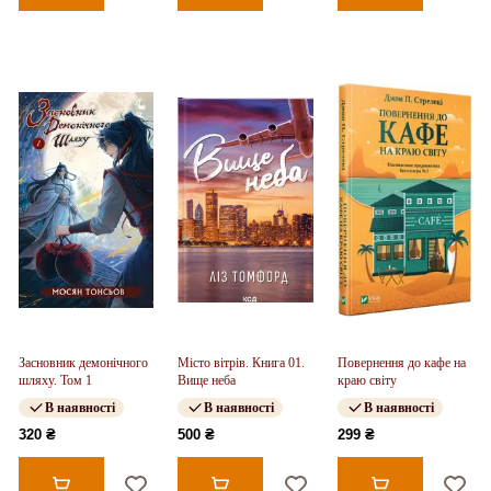
Засновник демонічного
Місто вітрів. Книга 01.
Повернення до кафе на
шляху. Том 1
Вище неба
краю світу
В наявності
В наявності
В наявності
320 ₴
500 ₴
299 ₴