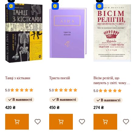
Танці з кістками
Триста поезій
Вісім релігій, що
панують у світі: чому
їхні відмінності мають
5.0
5.0
5.0
значення
В наявності
В наявності
В наявності
420 ₴
450 ₴
274 ₴