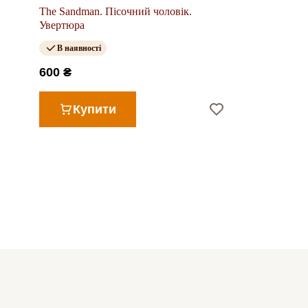
The Sandman. Пісочний чоловік.
Увертюра
В наявності
600 ₴
Купити