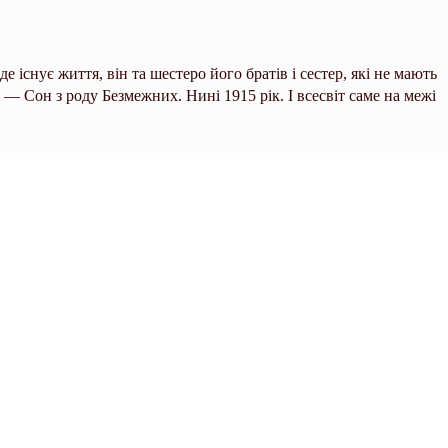
е існує життя, він та шестеро його братів і сестер, які не мають
— Сон з роду Безмежних. Нині 1915 рік. І всесвіт саме на межі