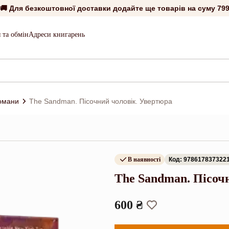
🚚 Для безкоштовної доставки додайте ще товарів на суму
799
 та обмін
Адреси книгарень
романи
The Sandman. Пісочний чоловік. Увертюра
В наявності
Код: 978617837322
The Sandman. Пісоч
600 ₴