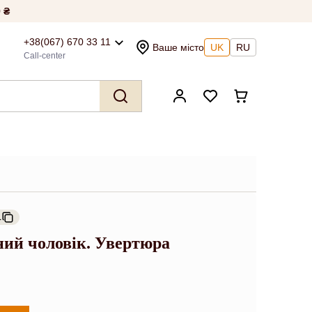
 ₴
+38(067) 670 33 11
Ваше місто
UK
RU
Call-center
1
ний чоловік. Увертюра