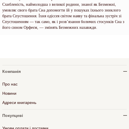
Схибленість, наймолодша з великої родини, знаної як Безмежні,
умовляє свого брата Сна допомогти їй у пошуках їхнього зниклого
брата Спустошення. Їхня одіссея світом наяву та фінальна зустріч зі
Спустошенням — так само, як і розв’язання болючих стосунків Сна з
його сином Орфеєм, — змінять Безмежних назавжди.
Компанія
Про нас
Новини
Адреси книгарень
Покупцеві
Умови оплати і доставки