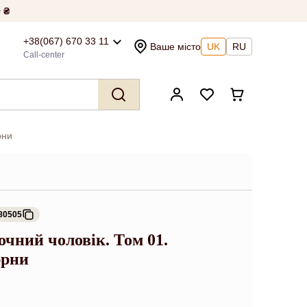
 ₴
+38(067) 670 33 11
Ваше місто
UK
RU
Call-center
рни
80505
очний чоловік. Том 01.
юрни