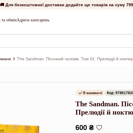
🚚 Для безкоштовної доставки додайте ще товарів на суму
799
 та обмін
Адреси книгарень
романи
The Sandman. Пісочний чоловік. Том 01. Прелюдії й ноктю
В наявності
Код: 97861782
The Sandman. Піс
Прелюдії й нокт
600 ₴