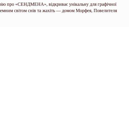
серію про «СЕНДМЕНА», відкриває унікальну для графічної
і темним світом снів та жахіть — домом Морфея, Повелителя