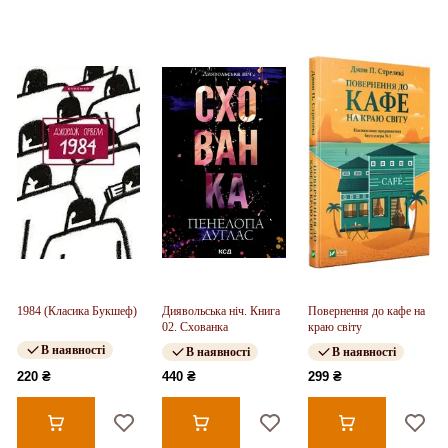
1984 (Класика Букшеф)
Диявольська ніч. Книга
Повернення до кафе на
02. Схованка
краю світу
В наявності
В наявності
В наявності
220 ₴
440 ₴
299 ₴