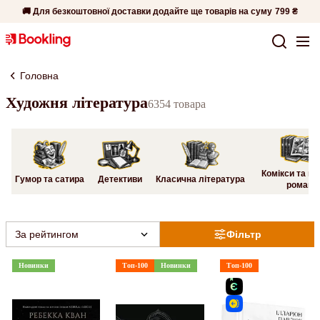
🚚 Для безкоштовної доставки додайте ще товарів на суму
799 ₴
Головна
Художня література
6354 товара
Комікси та гр
Гумор та сатира
Детективи
Класична література
романи
За рейтингом
Фільтр
Новинки
Топ-100
Новинки
Топ-100