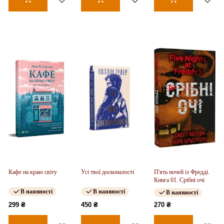
Кафе на краю світу
Усі твої досконалості
П'ять ночей із Фредді.
Книга 01. Срібні очі
В наявності
В наявності
В наявності
299 ₴
450 ₴
270 ₴