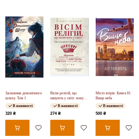
Засновник демонічного
Вісім релігій, що
Місто вітрів. Книга 01.
шляху. Том 1
панують у світі: чому
Вище неба
їхні відмінності мають
В наявності
В наявності
В наявності
значення
320 ₴
274 ₴
500 ₴