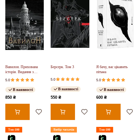
Вавилон. Прихована
Берсерк. Том 3
Я бачу, вас цікавить
історія. Видання з
пітьма
ілюстрованим зрізом
5.0
5.0
5.0
(у)
В наявності
В наявності
В наявності
850 ₴
550 ₴
600 ₴
Топ-100
Вибір читачів
Топ-100