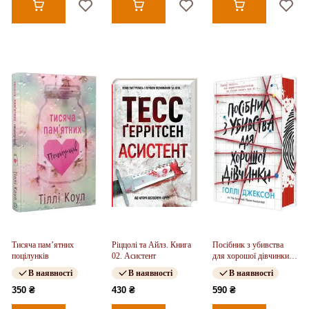
Тисяча пам’ятних
Ріццолі та Айлз. Книга
Посібник з убивства
поцілунків
02. Асистент
для хорошої дівчинки.
Книга 01
В наявності
В наявності
В наявності
350 ₴
430 ₴
590 ₴