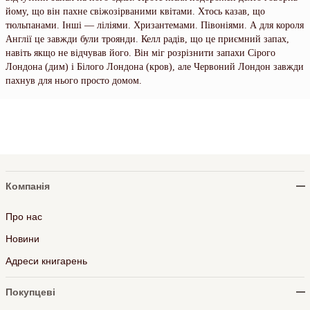
йому, що він пахне свіжозірваними квітами. Хтось казав, що
тюльпанами. Інші — ліліями. Хризантемами. Півоніями. А для короля
Англії це завжди були троянди. Келл радів, що це приємний запах,
навіть якщо не відчував його. Він міг розрізнити запахи Сірого
Лондона (дим) і Білого Лондона (кров), але Червоний Лондон завжди
пахнув для нього просто домом.
Компанія
Про нас
Новини
Адреси книгарень
Покупцеві