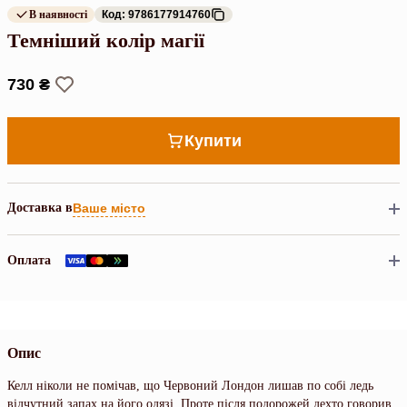
В наявності
Код: 9786177914760
Темніший колір магії
730 ₴
Купити
Доставка в
Ваше місто
Оплата
Опис
Келл ніколи не помічав, що Червоний Лондон лишав по собі ледь
відчутний запах на його одязі. Проте після подорожей дехто говорив