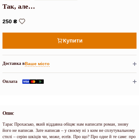
Так, але…
250 ₴
Купити
Доставка в
Ваше місто
Оплата
Опис
Тарас Прохасько, який віддавна обіцяє нам написати роман, знову
його не написав. Зате написав – у своєму ні з ким не сплутувальному
стилі – серію шкіців чи, може, есеїв. Про що? Про одне й те саме: про