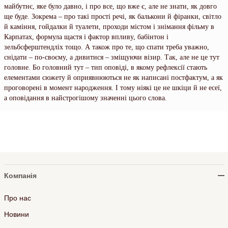
майбутнє, яке було давно, і про все, що вже є, але не знати, як довго
ще буде. Зокрема – про такі прості речі, як балькони й фіранки, світло
й каміння, гойдалки й туалети, проходи містом і знімання фільму в
Карпатах, формула щастя і фактор впливу, бабінтон і
зельбсферштендліх тощо. А також про те, що спати треба уважно,
снідати – по-своєму, а дивитися – зміщуючи візир. Так, але не це тут
головне. Бо головний тут – тип оповіді, в якому рефлексії стають
елементами сюжету й оприявнюються не як написані постфактум, а як
проговорені в момент народження. І тому ніякі це не шкіци й не есеї,
а оповідання в найстрогішому значенні цього слова.
Компанія
Про нас
Новини