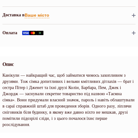
Доставка в
Ваше місто
Оплата
Опис
Канікули — найкращий час, щоб займатися чимось захопливим з
друзями. Тож сімка допитливих і вельми кмітливих дітлахів — брат і
сестра Пітер і Дженет та їхні друзі Колін, Барбара, Пем, Джек і
Джордж — заснували секретне товариство під назвою «Таємна
сімка». Вони придумали власний значок, пароль і навіть облаштували
в сараї справжній штаб для проведення зборів. Одного разу, ліплячи
сніговиків біля будинку, в якому вже давно ніхто не мешкав, друзі
помітили підозрілі сліди, і з цього почалося їхнє перше
розслідування.