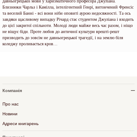
давньогрецької мови у харизматичного професора Джуліана.
Близнюки Чарльз і Камілла, інтелігентний Генрі, витончений Френсіс
та веселий Банні - всі вони ніби оповиті аурою недосяжності. Та ось
завдяки щасливому випадку Річард стає студентом Джуліана і входить
до цієї закритої спільноти. Молоді люди майже весь час разом, і ніщо
не віщує біди. Проте любов до античної культури врешті-решт
призводить до зовсім не давньогрецької трагедії, і на землю біля
коледжу проливається кров…
Компанія
Про нас
Новини
Адреси книгарень