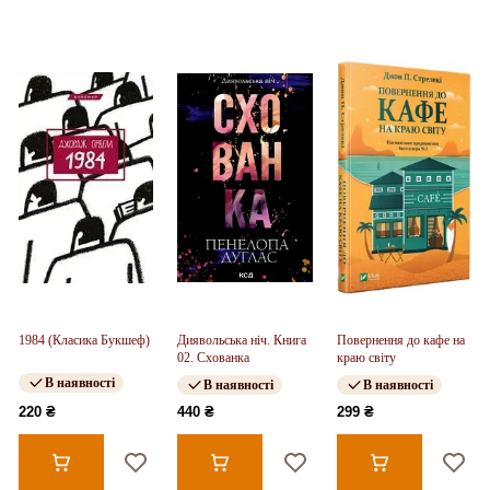
1984 (Класика Букшеф)
Диявольська ніч. Книга
Повернення до кафе на
02. Схованка
краю світу
В наявності
В наявності
В наявності
220 ₴
440 ₴
299 ₴