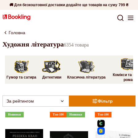
🚚 Для безкоштовної доставки додайте ще товарів на суму
799 ₴
Головна
Художня література
6354 товара
Комікси та гр
Гумор та сатира
Детективи
Класична література
романи
За рейтингом
Фільтр
Новинки
Топ-100
Новинки
Топ-100