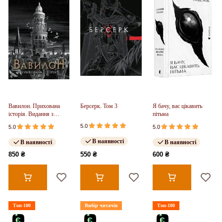
Вавилон. Прихована
Берсерк. Том 3
Я бачу, вас цікавить
історія. Видання з
пітьма
ілюстрованим зрізом
5.0
5.0
5.0
(у)
В наявності
В наявності
В наявності
850 ₴
550 ₴
600 ₴
Топ-100
Вибір читачів
Топ-100