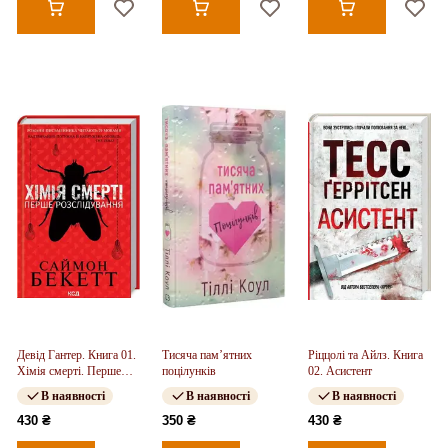
Девід Гантер. Книга 01.
Тисяча пам’ятних
Ріццолі та Айлз. Книга
Хімія смерті. Перше
поцілунків
02. Асистент
розслідування
В наявності
В наявності
В наявності
430 ₴
350 ₴
430 ₴