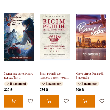
Засновник демонічного
Вісім релігій, що
Місто вітрів. Книга 01.
шляху. Том 1
панують у світі: чому
Вище неба
їхні відмінності мають
В наявності
В наявності
В наявності
значення
320 ₴
274 ₴
500 ₴