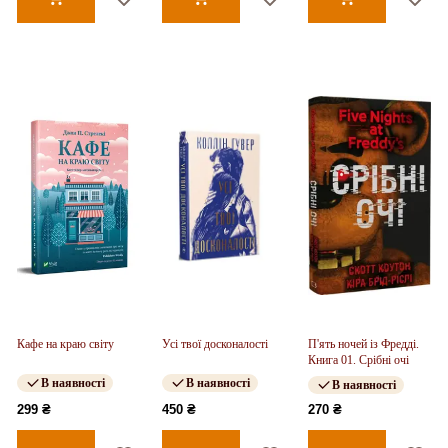
Кафе на краю світу
Усі твої досконалості
П'ять ночей із Фредді.
Книга 01. Срібні очі
В наявності
В наявності
В наявності
299 ₴
450 ₴
270 ₴