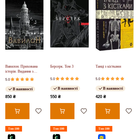
Вавилон. Прихована
Берсерк. Том 3
Танці з кістками
історія. Видання з
ілюстрованим зрізом
5.0
5.0
5.0
(у)
В наявності
В наявності
В наявності
850 ₴
550 ₴
420 ₴
Топ-100
Топ-100
Топ-100