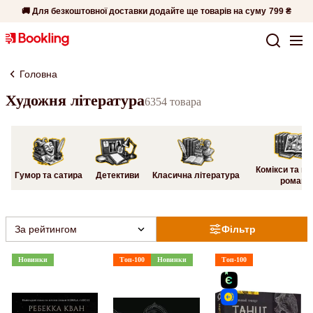
🚚 Для безкоштовної доставки додайте ще товарів на суму
799 ₴
Головна
Художня література
6354 товара
Комікси та гр
Гумор та сатира
Детективи
Класична література
романи
За рейтингом
Фільтр
Новинки
Топ-100
Новинки
Топ-100