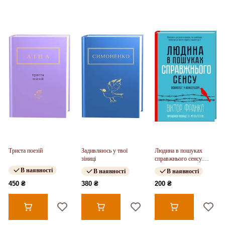
Триста поезій
Задивляюсь у твої
Людина в пошуках
зіниці
справжнього сенсу.
Психолог у концтаборі
В наявності
В наявності
В наявності
450 ₴
380 ₴
200 ₴