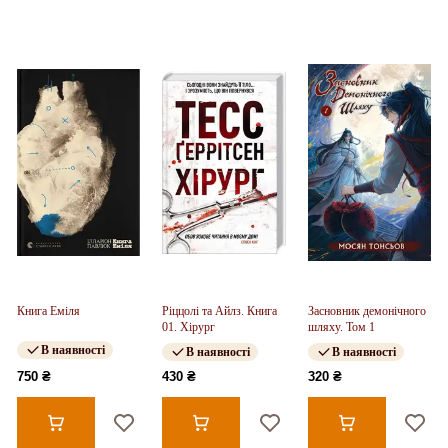
Книга Еміля
Ріццолі та Айлз. Книга
Засновник демонічного
01. Хірург
шляху. Том 1
В наявності
В наявності
В наявності
750 ₴
430 ₴
320 ₴