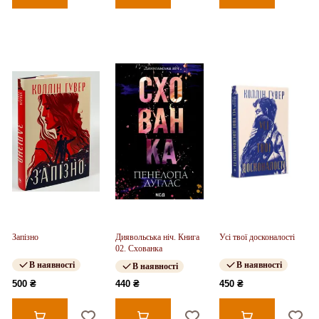
Запізно
Диявольська ніч. Книга
Усі твої досконалості
02. Схованка
В наявності
В наявності
В наявності
500 ₴
440 ₴
450 ₴