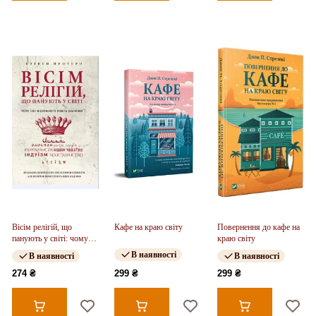
Вісім релігій, що
Кафе на краю світу
Повернення до кафе на
панують у світі: чому
краю світу
їхні відмінності мають
В наявності
В наявності
В наявності
значення
274 ₴
299 ₴
299 ₴