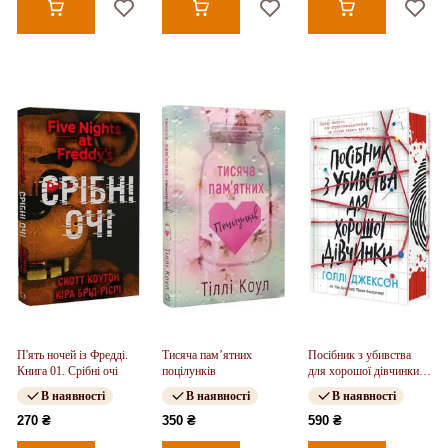
П'ять ночей із Фредді.
Тисяча пам’ятних
Посібник з убивства
Книга 01. Срібні очі
поцілунків
для хорошої дівчинки.
Книга 01
В наявності
В наявності
В наявності
270 ₴
350 ₴
590 ₴