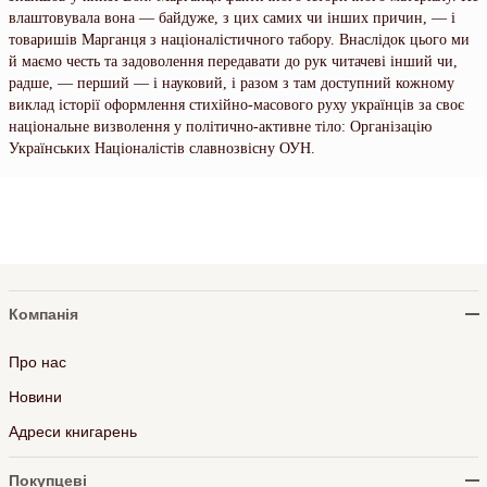
влаштовувала вона — байдуже, з цих самих чи інших причин, — і
товаришів Марганця з націоналістичного табору. Внаслідок цього ми
й маємо честь та задоволення передавати до рук читачеві інший чи,
радше, — перший — і науковий, і разом з там доступний кожному
виклад історії оформлення стихійно-масового руху українців за своє
національне визволення у політично-активне тіло: Організацію
Українських Націоналістів славнозвісну ОУН.
Компанія
Про нас
Новини
Адреси книгарень
Покупцеві