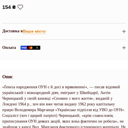
154 ₴
Доставка в
Ваше місто
Оплата
Опис
«Ґенеза народження ОУН є й досі в мряковинні», — писав відомий
український і міжнародний діяч, емігрант у Швейцарії, Антін
Чернецький у своїй книжці «Спомин з мого життя», виданій у
Лондоні 1964 p., хоч він вже читав видану 1962 року капітальну
працю Володимира Марганця «Українське підпілля від УВО до ОУН».
Соціаліст (хоч і щирий патріот) Чернецький, «крім славословія,
приписування ОУН деяких акцій, яких вона фактично не робила», не
знайшов у книзі Вол. Марганця фактичного історичного матеріалу. Не