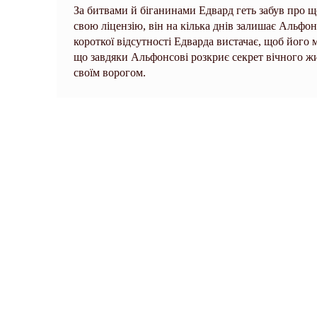
За битвами й біганинами Едвард геть забув про 
свою ліцензію, він на кілька днів залишає Альфо
короткої відсутності Едварда вистачає, щоб його 
що завдяки Альфонсові розкриє секрет вічного жи
своїм ворогом.