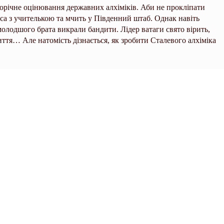
щорічне оцінювання державних алхіміків. Аби не прокліпати
нса з учителькою та мчить у Південний штаб. Однак навіть
молодшого брата викрали бандити. Лідер ватаги свято вірить,
ття… Але натомість дізнається, як зробити Сталевого алхіміка