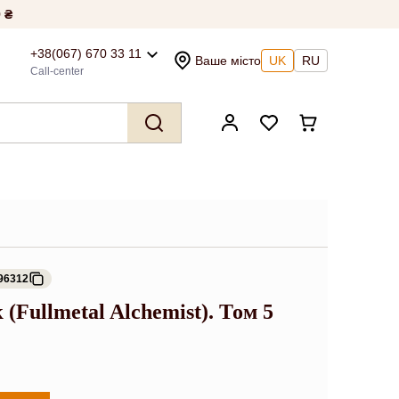
 ₴
+38(067) 670 33 11
Ваше місто
UK
RU
Call-center
96312
(Fullmetal Alchemist). Том 5