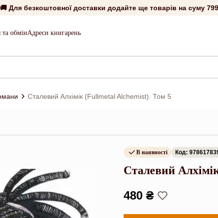
🚚 Для безкоштовної доставки додайте ще товарів на суму
799
 та обмін
Адреси книгарень
романи
Сталевий Алхімік (Fullmetal Alchemist). Том 5
В наявності
Код: 97861783
Сталевий Алхімік 
480 ₴