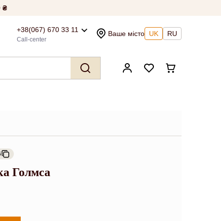
 ₴
+38(067) 670 33 11
Ваше місто
UK
RU
Call-center
6
ка Голмса