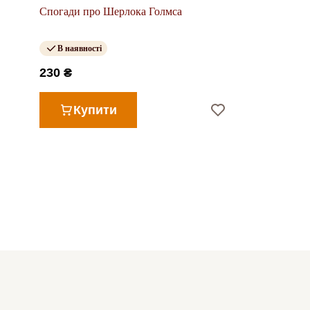
Спогади про Шерлока Голмса
В наявності
230 ₴
Купити