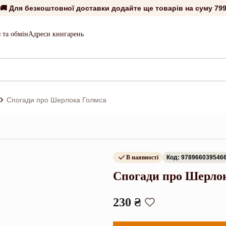
🚚 Для безкоштовної доставки додайте ще товарів на суму
799
 та обмін
Адреси книгарень
Спогади про Шерлока Голмса
В наявності
Код: 978966039546
Спогади про Шерло
230 ₴