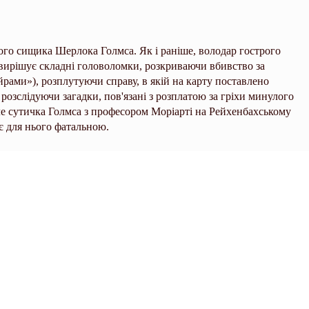
ого сищика Шерлока Голмса. Як і раніше, володар гострого
 вирішує складні головоломки, розкриваючи вбивство за
рами»), розплутуючи справу, в якій на карту поставлено
розслідуючи загадки, пов'язані з розплатою за гріхи минулого
ле сутичка Голмса з професором Моріарті на Рейхенбахському
є для нього фатальною.