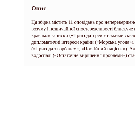
Опис
Ця збірка містить 11 оповідань про неперевершен
розуму і незвичайної спостережливості блискуче
краєчком записки («Пригода з рейґетськими сквай
дипломатичні інтереси країни («Морська угода»), 
(«Пригода з горбанем», «Постійний пацієнт»). А
водоспаді («Остаточне вирішення проблеми») ста