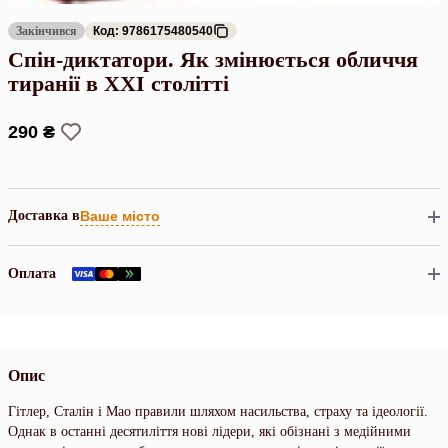
Закінчився
Код: 9786175480540
Спін-диктатори. Як змінюється обличчя
тиранії в ХХІ столітті
290 ₴
Доставка в
Ваше місто
Оплата
Опис
Гітлер, Сталін і Мао правили шляхом насильства, страху та ідеології.
Однак в останні десятиліття нові лідери, які обізнані з медійними