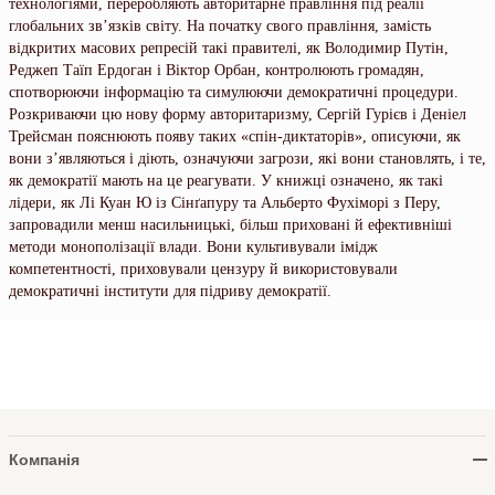
технологіями, переробляють авторитарне правління під реалії
глобальних зв’язків світу. На початку свого правління, замість
відкритих масових репресій такі правителі, як Володимир Путін,
Реджеп Таїп Ердоган і Віктор Орбан, контролюють громадян,
спотворюючи інформацію та симулюючи демократичні процедури.
Розкриваючи цю нову форму авторитаризму, Сергій Гурієв і Деніел
Трейсман пояснюють появу таких «спін-диктаторів», описуючи, як
вони з’являються і діють, означуючи загрози, які вони становлять, і те,
як демократії мають на це реагувати. У книжці означено, як такі
лідери, як Лі Куан Ю із Сінґапуру та Альберто Фухіморі з Перу,
запровадили менш насильницькі, більш приховані й ефективніші
методи монополізації влади. Вони культивували імідж
компетентності, приховували цензуру й використовували
демократичні інститути для підриву демократії.
Компанія