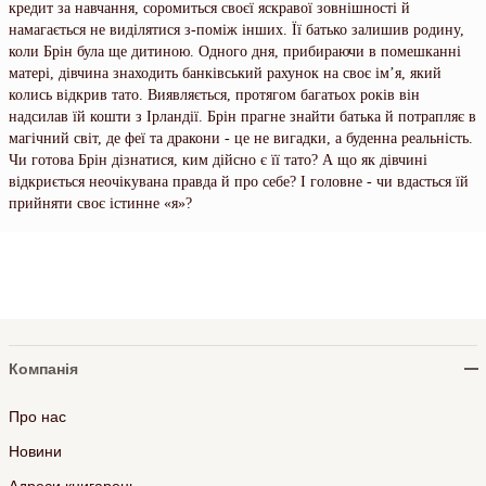
кредит за навчання, соромиться своєї яскравої зовнішності й
намагається не виділятися з-поміж інших. Її батько залишив родину,
коли Брін була ще дитиною. Одного дня, прибираючи в помешканні
матері, дівчина знаходить банківський рахунок на своє ім’я, який
колись відкрив тато. Виявляється, протягом багатьох років він
надсилав їй кошти з Ірландії. Брін прагне знайти батька й потрапляє в
магічний світ, де феї та дракони - це не вигадки, а буденна реальність.
Чи готова Брін дізнатися, ким дійсно є її тато? А що як дівчині
відкриється неочікувана правда й про себе? І головне - чи вдасться їй
прийняти своє істинне «я»?
Компанія
Про нас
Новини
Адреси книгарень