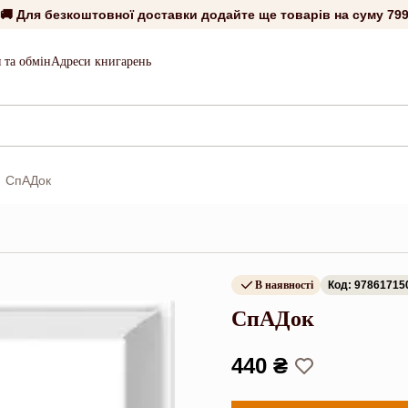
🚚 Для безкоштовної доставки додайте ще товарів на суму
799
 та обмін
Адреси книгарень
СпАДок
В наявності
Код: 97861715
СпАДок
440 ₴