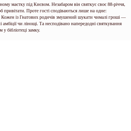
ому маєтку під Києвом. Незабаром він святкує своє 88-річчя,
б привітати. Проте гості сподіваються лише на одне:
. Кожен із Гнатових родичів змушений шукати чималі гроші —
і амбіції чи лінощі. Та несподівано напередодні святкування
 у бібліотеці замку.