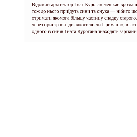
Відомий архітектор Гнат Куроган мешкає врозкішн
тож до нього приїдуть сини та онука — нібито що
отримати якомога більшу частину спадку старого
через пристрасть до алкоголю чи ігроманію, власн
одного із синів Гната Курогана знаходять зарізаним