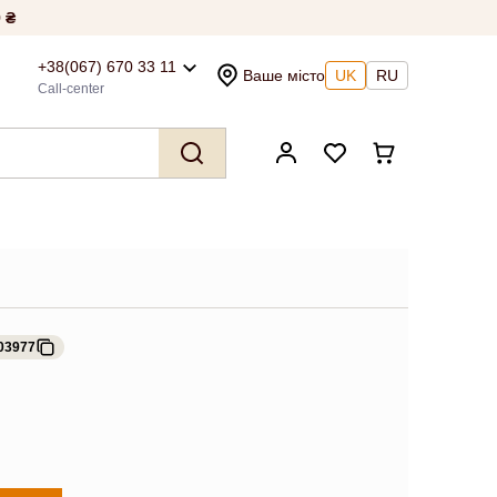
 ₴
+38(067) 670 33 11
Ваше місто
UK
RU
Call-center
03977