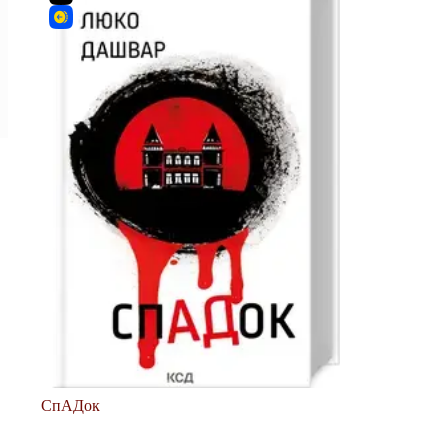
СпАДок