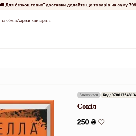
🚚 Для безкоштовної доставки додайте ще товарів на суму
799
 та обмін
Адреси книгарень
Закінчився
Код: 97861754813
Сокіл
250 ₴