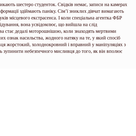
никають шестеро студенток. Свідків немає, записи на камерах
формації здіймають паніку. Сім’ї зниклих дівчат вимагають
уків місцевого екстрасенса. І коли спеціальна агентка ФБР
лідування, вона усвідомлює, що вийшла на слід
ава стає дедалі моторошнішою, коли знаходять мертвими
них ознак насильства, жодного натяку на те, у який спосіб
вця жорстокий, холоднокровний і вправний у маніпуляціях з
ть зупинити небезпечного мисливця до того, як він вполює