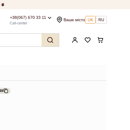
 ₴
+38(067) 670 33 11
Ваше місто
UK
RU
Call-center
49