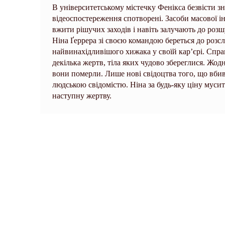
В університетському містечку Фенікса безвісти з
відеоспостереження спотворені. Засоби масової ін
вжити рішучих заходів і навіть залучають до розш
Ніна Ґеррера зі своєю командою береться до розс
найвинахідливішого хижака у своїй кар’єрі. Спр
декілька жертв, тіла яких чудово збереглися. Жод
вони померли. Лише нові свідоцтва того, що вби
людською свідомістю. Ніна за будь-яку ціну муси
наступну жертву.