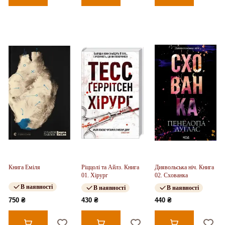
Книга Еміля
Ріццолі та Айлз. Книга
Диявольська ніч. Книга
01. Хірург
02. Схованка
В наявності
В наявності
В наявності
750 ₴
430 ₴
440 ₴