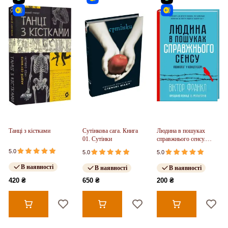
Танці з кістками
Сутінкова сага. Книга
Людина в пошуках
01. Сутінки
справжнього сенсу.
Психолог у концтаборі
5.0
5.0
5.0
В наявності
В наявності
В наявності
420 ₴
650 ₴
200 ₴