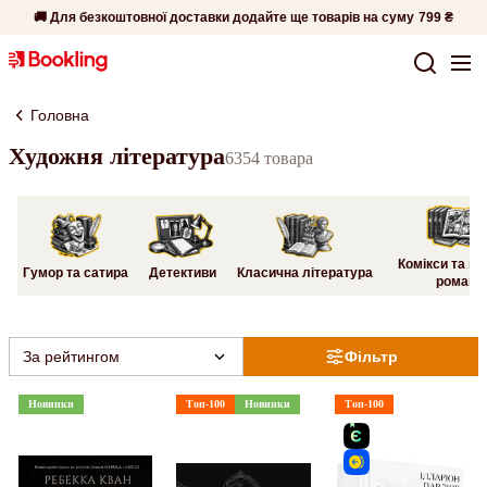
🚚 Для безкоштовної доставки додайте ще товарів на суму
799 ₴
Головна
Художня література
6354 товара
Комікси та гр
Гумор та сатира
Детективи
Класична література
романи
За рейтингом
Фільтр
Новинки
Топ-100
Новинки
Топ-100