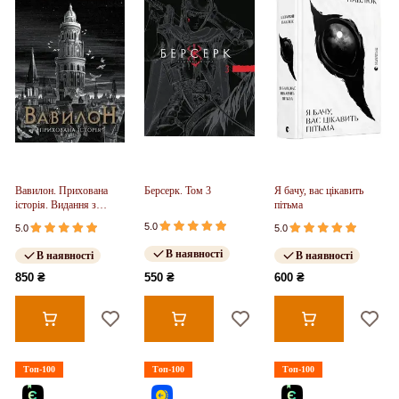
Вавилон. Прихована
Берсерк. Том 3
Я бачу, вас цікавить
історія. Видання з
пітьма
ілюстрованим зрізом
5.0
5.0
5.0
(у)
В наявності
В наявності
В наявності
850 ₴
550 ₴
600 ₴
Топ-100
Топ-100
Топ-100