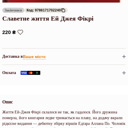
Закінчився
Код: 9786171702240
Славетне життя Ей Джея Фікрі
220 ₴
Доставка в
Ваше місто
Оплата
Опис
Життя Ей-Джея Фікрі склалося не так, як гадалося. Його дружина
померла, його книгарня ледве тримається на плаву, на додачу вкрали
рідкісне видання — дебютну збірку віршів Едґара Аллана По. Чоловік