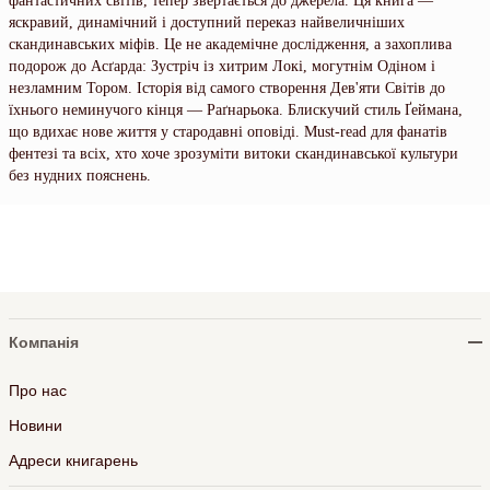
фантастичних світів, тепер звертається до джерела. Ця книга —
яскравий, динамічний і доступний переказ найвеличніших
скандинавських міфів. Це не академічне дослідження, а захоплива
подорож до Асґарда: Зустріч із хитрим Локі, могутнім Одіном і
незламним Тором. Історія від самого створення Дев'яти Світів до
їхнього неминучого кінця — Раґнарьока. Блискучий стиль Ґеймана,
що вдихає нове життя у стародавні оповіді. Must-read для фанатів
фентезі та всіх, хто хоче зрозуміти витоки скандинавської культури
без нудних пояснень.
Компанія
Про нас
Новини
Адреси книгарень