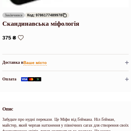
Закінчився
Код: 9786177489978
Скандинавська міфологія
375 ₴
Доставка в
Ваше місто
Оплата
Опис
Забудьте про нудні перекази. Це Міфи від Ґеймана. Ніл Ґейман,
майстер, який черпав натхнення у північних сагах для створення своїх