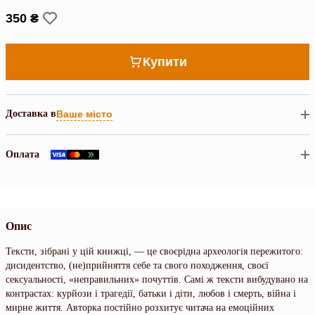
350 ₴
Купити
Доставка в
Ваше місто
Оплата
Опис
Тексти, зібрані у цій книжці, — це своєрідна археологія пережитого:
дисидентство, (не)прийняття себе та свого походження, своєї
сексуальності, «неправильних» почуттів. Самі ж тексти вибудувано на
контрастах: курйози і трагедії, батьки і діти, любов і смерть, війна і
мирне життя. Авторка постійно розхитує читача на емоційних