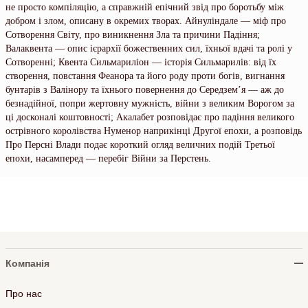
не просто компіляцію, а справжній епічний звід про боротьбу між
добром і злом, описану в окремих творах. Айнуліндале — міф про
Сотворення Світу, про виникнення Зла та причини Падіння;
Валаквента — опис ієрархії божественних сил, їхньої вдачі та ролі у
Сотворенні; Квента Сильмариліон — історія Сильмарилів: від їх
створення, повстання Феанора та його роду проти богів, вигнання
бунтарів з Валінору та їхнього повернення до Середзем’я — аж до
безнадійної, попри жертовну мужність, війни з великим Ворогом за
ці досконалі коштовності; Акалабeт розповідає про падіння великого
острівного королівства Нуменор наприкінці Другої епохи, а розповідь
Про Персні Влади подає короткий огляд величних подій Третьої
епохи, насамперед — перебіг Війни за Перстень.
Компанія
Про нас