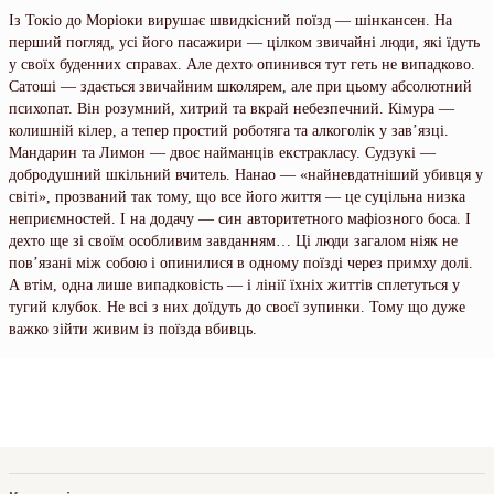
Із Токіо до Моріоки вирушає швидкісний поїзд — шінкансен. На
перший погляд, усі його пасажири — цілком звичайні люди, які їдуть
у своїх буденних справах. Але дехто опинився тут геть не випадково.
Сатоші — здається звичайним школярем, але при цьому абсолютний
психопат. Він розумний, хитрий та вкрай небезпечний. Кімура —
колишній кілер, а тепер простий роботяга та алкоголік у зав’язці.
Мандарин та Лимон — двоє найманців екстракласу. Судзукі —
добродушний шкільний вчитель. Нанао — «найневдатніший убивця у
світі», прозваний так тому, що все його життя — це суцільна низка
неприємностей. І на додачу — син авторитетного мафіозного боса. І
дехто ще зі своїм особливим завданням… Ці люди загалом ніяк не
пов’язані між собою і опинилися в одному поїзді через примху долі.
А втім, одна лише випадковість — і лінії їхніх життів сплетуться у
тугий клубок. Не всі з них доїдуть до своєї зупинки. Тому що дуже
важко зійти живим із поїзда вбивць.