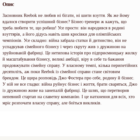
Опис
Засновник Reebok не любив ні бігати, ні шити взуття. Як же йому
вдалося створити успішний бізнес? Бізнес-тренери ж кажуть, що
треба любити те, що робиш! Усе просто: він народився в родині
взуттярів, а його дідусь навіть шив кросівки для олімпійських
чемпіонів. Усе складно: війна забрала статки й дитинство, він не
успадкував сімейного бізнесу і через скруту жив з дружиною на
зруйнованій фабриці. Це нетипова історія про підприємницьку жилку
й масштабування бізнесу, великі амбіції, віру в себе та бажання
продовжувати сімейну справу. У власному темпі, кілька перипетійних
десятиліть, аж поки Reebok із сімейної справи стане світовим
брендом. Це щира розповідь Джо Фостера про себе, родину й бізнес.
У ній не все гладко: війна руйнує бізнес і життя, брати сваряться, Джо
із дружиною живе на занепалій фабриці. Це шлях, що перетворив
непевний стартап на славетну компанію. І це натхнення для всіх, хто
мріє розпочати власну справу, але боїться викликів.