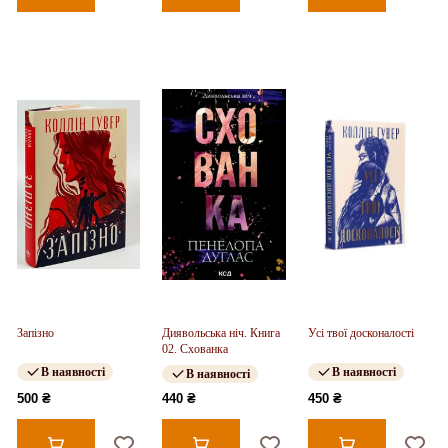
Запізно
Диявольська ніч. Книга
Усі твої досконалості
02. Схованка
В наявності
В наявності
В наявності
500 ₴
440 ₴
450 ₴