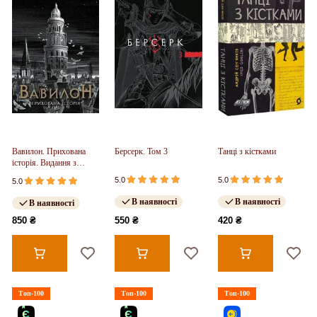
Вавилон. Прихована
Берсерк. Том 3
Танці з кістками
історія. Видання з
ілюстрованим зрізом
5.0
5.0
5.0
(у)
В наявності
В наявності
В наявності
850 ₴
550 ₴
420 ₴
Топ-100
Топ-100
Топ-100