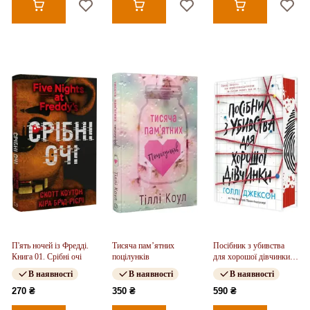
П'ять ночей із Фредді.
Тисяча пам’ятних
Посібник з убивства
Книга 01. Срібні очі
поцілунків
для хорошої дівчинки.
Книга 01
В наявності
В наявності
В наявності
270 ₴
350 ₴
590 ₴