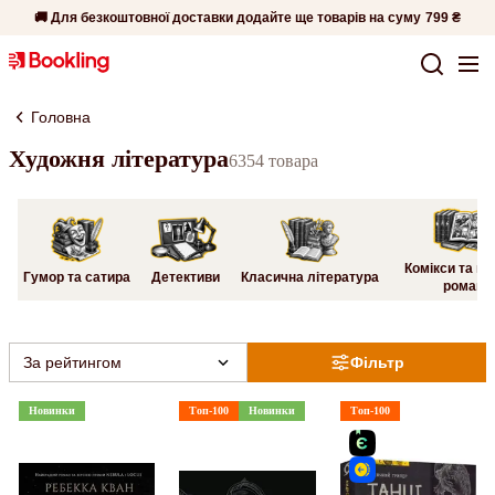
🚚 Для безкоштовної доставки додайте ще товарів на суму
799 ₴
Головна
Художня література
6354 товара
Комікси та гр
Гумор та сатира
Детективи
Класична література
романи
За рейтингом
Фільтр
Новинки
Топ-100
Новинки
Топ-100