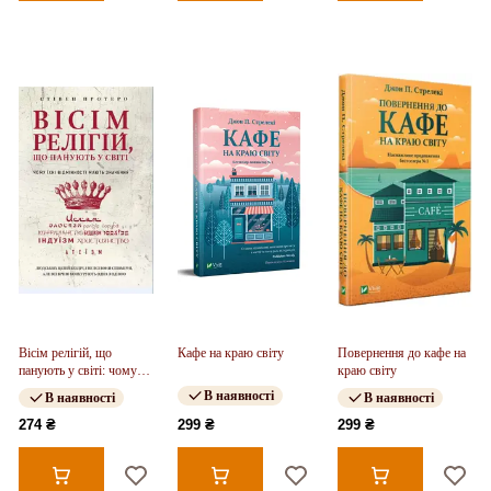
Вісім релігій, що
Кафе на краю світу
Повернення до кафе на
панують у світі: чому
краю світу
їхні відмінності мають
В наявності
В наявності
В наявності
значення
274 ₴
299 ₴
299 ₴