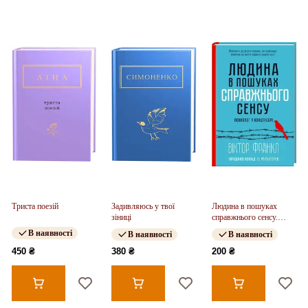
Триста поезій
Задивляюсь у твої
Людина в пошуках
зіниці
справжнього сенсу.
Психолог у концтаборі
В наявності
В наявності
В наявності
450 ₴
380 ₴
200 ₴