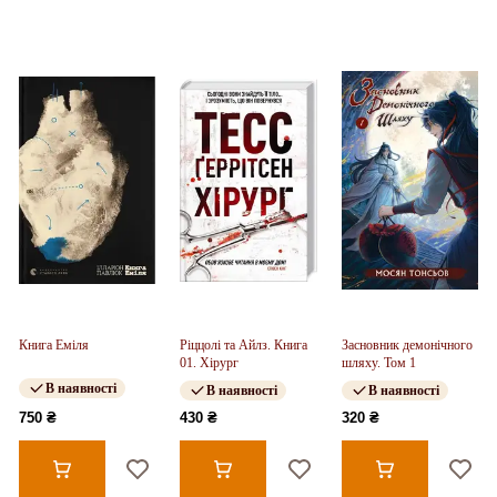
Книга Еміля
Ріццолі та Айлз. Книга
Засновник демонічного
01. Хірург
шляху. Том 1
В наявності
В наявності
В наявності
750 ₴
430 ₴
320 ₴