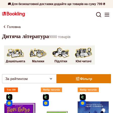
🚚 Для безкоштовної доставки додайте ще товарів на суму
799 ₴
Головна
Дитяча література
9000 товарів
Дошкільнята
Малюки
Підлітки
Юні читачі
За рейтингом
Фільтр
Топ-100
Вибір читачів
Вибір читачів