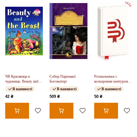
ЧВ Красавица и
Собор Паризької
Розмальовки з
чудовище. Beauty and
Богоматері
кольоровим контуром.
the Beast
Букви. Розмальовки.
В наявності
В наявності
В наявності
Віршики. Завдання
(Укр)
42 ₴
509 ₴
50 ₴