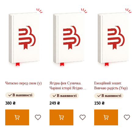
Читаємо перед сном (у)
Ягідна фея Суничка.
Емоційний зошит.
Чарівні історії Ягідного
Вивчаю радість (Укр)
лісу (у)
В наявності
В наявності
В наявності
380 ₴
249 ₴
150 ₴