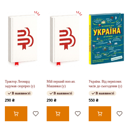
Трактор Леонард
Мій перший поп-ап.
Україна. Від первісних
задумав сюрприз (у)
Машинки (у)
часів до сьогодення (у)
В наявності
В наявності
В наявності
290 ₴
290 ₴
550 ₴