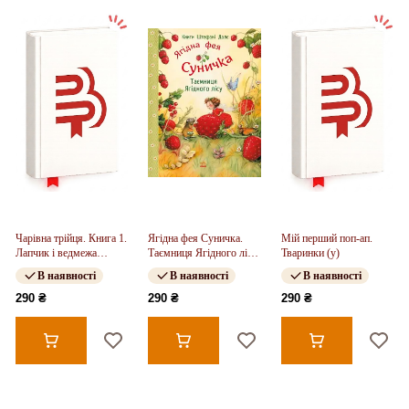
Чарівна трійця. Книга 1.
Ягідна фея Суничка.
Мій перший поп-ап.
Лапчик і ведмежа
Таємниця Ягідного лісу
Тваринки (у)
відвага (у)
(у)
В наявності
В наявності
В наявності
290 ₴
290 ₴
290 ₴