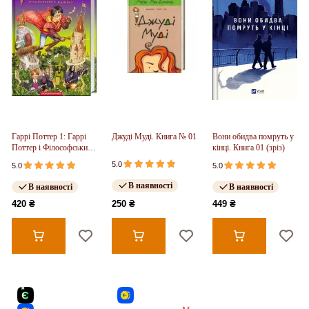
Гаррі Поттер 1: Гаррі
Джуді Муді. Книга № 01
Вони обидва помруть у
Поттер і Філософський
кінці. Книга 01 (зріз)
камінь
5.0
5.0
5.0
В наявності
В наявності
В наявності
420 ₴
250 ₴
449 ₴