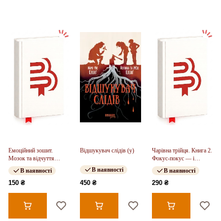
Емоційний зошит.
Відшукувач слідів (у)
Чарівна трійця. Книга 2.
Мозок та відчуття
Фокус-покус — і
(Укр)
жодної сварки! (у)
В наявності
В наявності
В наявності
150 ₴
450 ₴
290 ₴