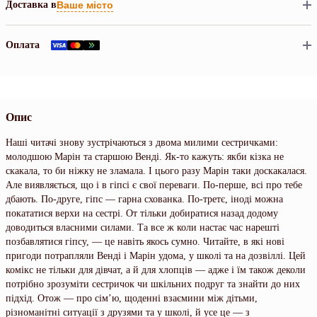
Доставка в
Ваше місто
Оплата
Опис
Наші читачі знову зустрічаються з двома милими сестричками:
молодшою Марін та старшою Венді. Як-то кажуть: якби кізка не
скакала, то би ніжку не зламала. І цього разу Марін таки доскакалася.
Але виявляється, що і в гіпсі є свої переваги. По-перше, всі про тебе
дбають. По-друге, гіпс — гарна схованка. По-третє, іноді можна
покататися верхи на сестрі. От тільки добиратися назад додому
доводиться власними силами. Та все ж коли настає час нарешті
позбавлятися гіпсу, — це навіть якось сумно. Читайте, в які нові
пригоди потрапляли Венді і Марін удома, у школі та на дозвіллі. Цей
комікс не тільки для дівчат, а й для хлопців — адже і їм також деколи
потрібно зрозуміти сестричок чи шкільних подруг та знайти до них
підхід. Отож — про сім’ю, щоденні взаємини між дітьми,
різноманітні ситуації з друзями та у школі, й усе це — з