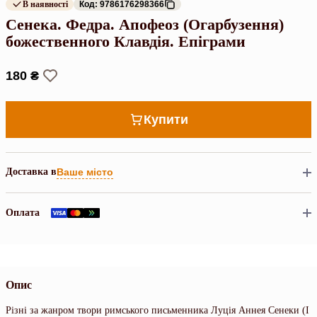
В наявності
Код: 9786176298366
Сенека. Федра. Апофеоз (Огарбузення)
божественного Клавдія. Епіграми
180 ₴
Купити
Доставка в
Ваше місто
Оплата
Опис
Різні за жанром твори римського письменника Луція Аннея Сенеки (І