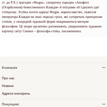
ст. до Р.Х.) трагедію «Федра», сатиричну пародію «Апофеоз
(Огарбузення) божественного Клавдія» й епіграми об’єднують ідеї
стоїцизму. Згубна похіть цариці Федри, марнославство, свавілля
імператора Клавдія чи інші людські гріхи, які суперечать принципам
стоїків, у своєрідній художній формі викриваються митцем-
філософом. Ці твори органічно доповнюють, увиразнюють художню
картину світу Сенеки – філософа-стоїка, письменника.
Компанія
Про нас
Новини
Адреси книгарень
Покупцеві